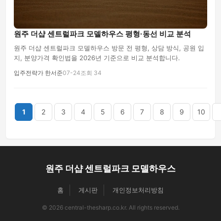
원주 더샵 센트럴파크 모델하우스 평형·동선 비교 분석
원주 더샵 센트럴파크 모델하우스 방문 전 평형, 상담 방식, 공원 입
지, 분양가격 확인법을 2026년 기준으로 비교 분석합니다.
입주전략가 한서준
07-24
조회 34
끝
1
2
3
4
5
6
7
8
9
10
원주 더샵 센트럴파크 모델하우스
홈
게시판
개인정보처리방침
© 2026 central-thesharp.co.kr. All rights reserved.