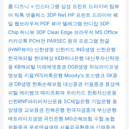
롬
디즈니 +
인스타그램
삼성 프린트 드라이버
팀뷰
어
틱톡
넷플릭스
3DP Net
HP 프린트 드라이버
웨
일 웹브라우저
PDF 뷰어
텔레그램
반디집
3DP
Chip
허니뷰
3DP Clear
Edge 브라우저
MS Office
카카오톡 PC버전
PARSEC 원격 프로그램
한글
(HWP뷰어)
신한생명
신한카드
ING생명
신한은행
한국캐피탈
현대해상
KEB하나은행
대신투자신탁운
용
KB캐피탈
미래에셋증권
DGB생명
처브라이프생
명보험
키움YES저축은행
Moody's
토스뱅크
SK증
권
DB생명
한화손해보험
대신증권
키움증권
효성캐
피탈
케이뱅크
메리츠화재
우리카드
한화자산운용
신한BNP파리바자산운용
SC제일은행
기업은행
동
양생명
교보증권
전북은행
한국자금중개
부산은행
메트라이프생명
국민은행
MG손해보험
수협
농협
유화증권
푸르덴셜생명
서울외국환중개
신영증권