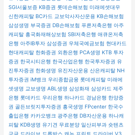
SGI서울보증
KB증권
롯데손해보험
미래에셋대우
신한캐피탈
BC카드
교보악사자산운용
KB손해보험
삼성생명
부국증권
DB손해보험
푸른저축은행
아주
캐피탈
흥국화재해상보험
SBI저축은행
애큐온저축
은행
아주IB투자
삼성증권
우체국예금보험
현대카드
현대캐피탈
한화증권
외환은행
PCA생명
KTB 투자
증권
한국시티은행
한국산업은행
한국투자증권
유
진투자증권
한화생명
유진자산운용
산은캐피탈
NH
투자증권
iM뱅크
우리종합금융
롯데캐피탈
미래에
셋생명
교보생명
ABL생명
삼성화재
삼성카드
제주
은행
롯데카드
우리은행
하나카드
경남은행
한양증
권
골든브릿지투자증권
흥국생명
FPcenter
한국수
출입은행
카카오뱅크
광주은행
DB자산운용
하나캐
피탈
KDB생명
유기견 무료분양
일산피부과
숏텐츠
구글 드라이브
드롭박스
캐논 프린트 드라이버
V3