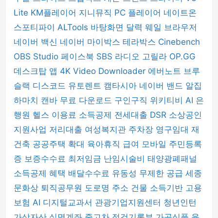
Lite
KM플레이어
지니뮤직 PC 플레이어
네이트온
스포티파이
ALTools
바탕화면 달력
웨일 브라우저
네이버 백신
네이버 마이박스
테라박스
Cinebench
OBS Studio
페이스북
SBS 라디오 고릴라
OP.GG
데스크탑 앱
4K Video Downloader
에버노트
브루
슬랙
디스코드
유토렌트
캠타시아
네이버 밴드
알집
하마치
캔바
무료 다운로드
구인구직
위키티비
AI 은
행원
헬스 이용료 소득공제
전세대출 DSR
소상공인
지원사업
저리대출
여성복지관 주차장
영구임대 재
건축
공공주택 확대
육아휴직 급여
모바일 주민등록
증
보증수수료
최저임금
난임시술비
태양광폐패널
소득공제 혜택
배달수수료
유동성 무제한 공급
세종
문화상
퇴직공무원
도로명 주소 건물
소득기반 고용
보험
AI 디지털교과서
관광기업지원센터
청년인턴
가상자산 실명계좌
중고차 점검기록부
가공식품
육