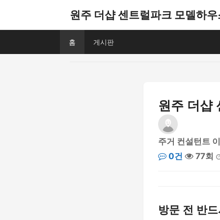
원주 더샵 센트럴파크 모델하우
홈
게시판
원주 더샵
주거 컨설턴트 
0건
77회
방문 전 반드