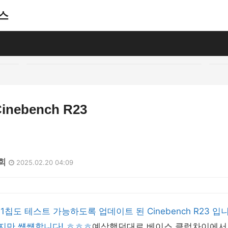
스
nebench R23
1회
2025.02.20 04:09
1칩도 테스트 가능하도록 업데이트 된 Cinebench R23 
지만 썡썡합니다! ㅎㅎㅎ
예상했던대로 베이스 클럭차이에서