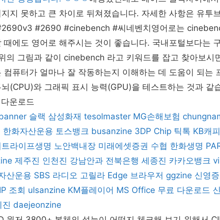
혀지지 못하고 큰 차이로 뒤쳐졌습니다. 자세한 사항은 유투
#2690v3 #2690 #cinebench #씨네벤치영어로는 cineb
할 때에도 영어로 해주시는 것이 좋습니다. 국내포털보다는 
 위의 그림과 같이 cinebench 라고 키워드를 잡고 찾아보시
 23은 컴퓨터가 얼마나 잘 작동하는지 이해하는 데 도움이 되는
뇌(CPU)와 그래픽 표시 능력(GPU)을 테스트하는 것과 같
23 다운로드
ebanner
슬랙
삼성화재
tesolmaster
MG손해보험
chungna
e
한화자산운용
토스뱅크
busanzine
3DP Chip
틱톡
KB캐
메트라이프생명
노안백내장
미래에셋증권
수협
한화생명
PA
ine
제주진
인천진
강남안과
전북은행
세종진
카카오뱅크
v
자산운용
SBS 라디오 고릴라
Edge 브라우저
ggzine
신영증
IP 조회
ulsanzine
KM플레이어
MS Office
무료 다운로드
기진
daejeonzine
 윈저 3800+ 본체의 성능이 어떤지 체크해 보기 위해서 CIN